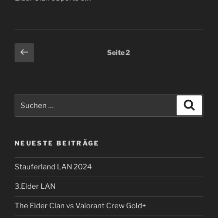
Seitennummerierung
Vorherige
Seite
2
Seite
der
Beiträge
Suchen
Suche
nach:
NEUESTE BEITRÄGE
Stauferland LAN 2024
3.Elder LAN
The Elder Clan vs Valorant Crew Gold+